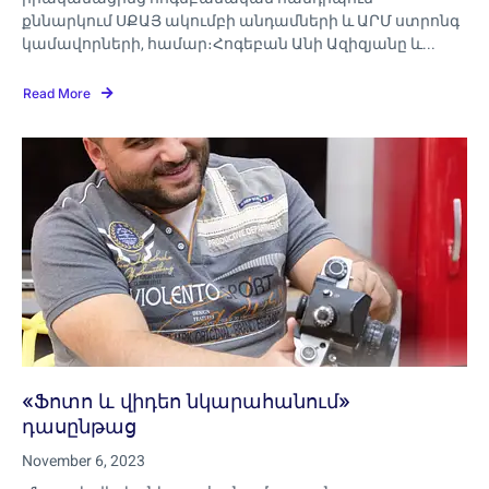
քննարկում ՍՔԱՅ ակումբի անդամների և ԱՐՄ ստրոնգ
կամավորների, համար։Հոգեբան Անի Ազիզյանը և...
Read More
«‎Ֆոտո և վիդեո նկարահանում»‎
դասընթաց
November 6, 2023