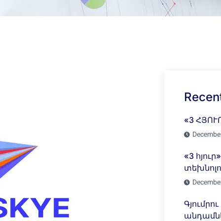
Recent
«3 ՀՅՈՒ
December
«3 հյուր
տեխնոլ
December
Գյումրո
անդամնե