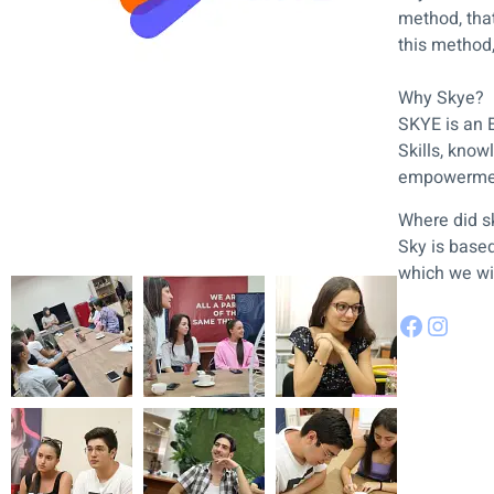
method, that
this method
Why Skye?
SKYE is an E
Skills, know
empowerme
Where did 
Sky is base
which we wil