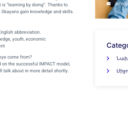
info@
 is “learning by doing”. Thanks to
, Skayans gain knowledge and skills.
nglish abbreviation.
ledge, youth, economic
Categ
nt
skye come from?
Նախ
d on the successful IMPACT model,
l talk about in more detail shortly.
Միջ