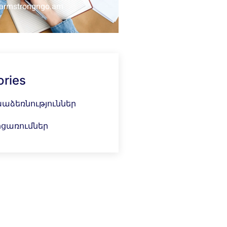
armstrongngo.am
ories
աձեռնություններ
ոցառումներ