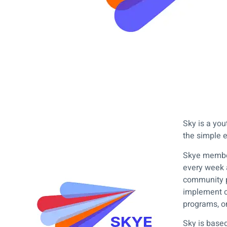
Sky is a yo
the simple 
Skye membe
every week a
community p
implement 
programs, o
Sky is based