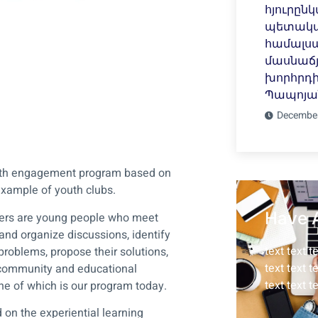
հյուրըն
պետակ
համալսա
մասնաճյ
խորհրդ
Պապոյա
December
uth engagement program based on
example of youth clubs.
Have 
rs are young people who meet
nd organize discussions, identify
text text t
roblems, propose their solutions,
text text t
community and educational
text text t
ne of which is our program today.
 on the experiential learning